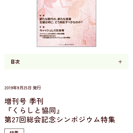
目次
＋
2019年9月25日 発行
増刊号 季刊
『くらしと協同』
第27回総会記念シンポジウム特集
特集