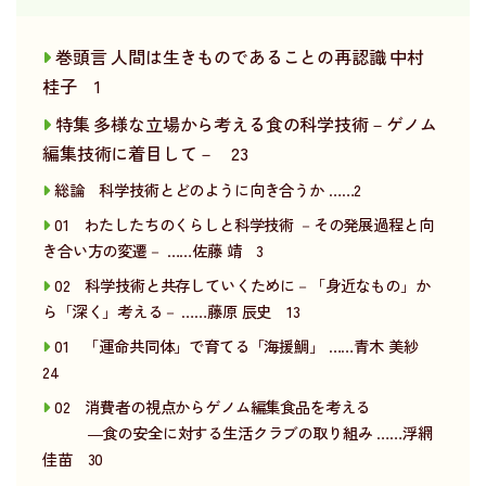
巻頭言 人間は生きものであることの再認識 中村
桂子 1
特集 多様な立場から考える食の科学技術－ゲノム
編集技術に着目して－ 23
総論 科学技術とどのように向き合うか ……2
01 わたしたちのくらしと科学技術 －その発展過程と向
き合い方の変遷－ ……佐藤 靖 3
02 科学技術と共存していくために－「身近なもの」か
ら「深く」考える－ ……藤原 辰史 13
01 「運命共同体」で育てる「海援鯛」 ……青木 美紗
24
02 消費者の視点からゲノム編集食品を考える
―食の安全に対する生活クラブの取り組み ……浮網
佳苗 30