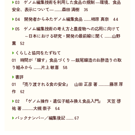
03 ゲノム編集技術を利用した食品の規制 ―環境、食品
安全、表示について― ……森田 満樹 36
04 開発者からみたゲノム編集食品 ……柿原 真奈 44
05 ゲノム編集技術の考え方と農産物への応用に向けて
～日本における研究・開発の最前線に聞く ……山野
薫 52
くらしと協同をたずねて
01 時間が「醸す」食品づくり ―飯尾醸造のお酢造りの取
り組みから ……片上 敏喜 58
書評
01 『売り渡される食の安全』 山田 正彦 著 ………藤原 厚
作 62
02 『ゲノム操作・遺伝子組み換え食品入門』 天笠 啓
祐 著 ………大槻 崇子 64
バックナンバー／編集後記 …… 67