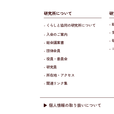
研究所について
研
-
- くらしと協同の研究所について
-
- 入会のご案内
-
- 総会議案書
-
- 団体会員
- 役員・委員会
- 研究員
- 所在地・アクセス
- 関連リンク集
個人情報の取り扱いについて