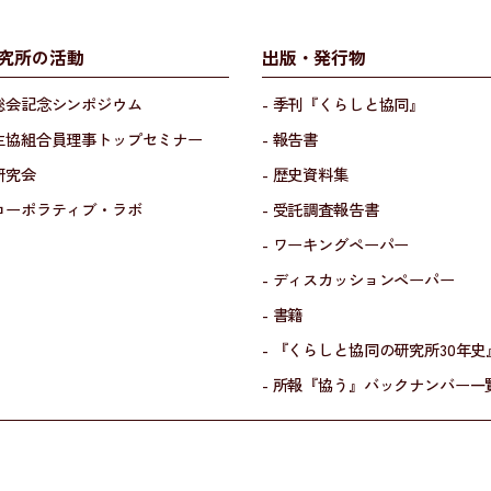
究所の活動
出版・発行物
 総会記念シンポジウム
- 季刊『くらしと協同』
 生協組合員理事トップセミナー
- 報告書
 研究会
- 歴史資料集
 コーポラティブ・ラボ
- 受託調査報告書
- ワーキングペーパー
- ディスカッションペーパー
- 書籍
- 『くらしと協同の研究所30年史
- 所報『協う』バックナンバー一